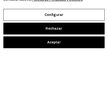
Configurar
Rechazar
Aceptar
Plan de Recuperación, Transformación y Resiliencia – Financiado por
la Unión Europea << Next Generation EU>> Mecanismo de
Recuperación y resiliencia, establecido por el Reglamento (UE)
2021/241 del Parlamento Europeo y del Consejo, de 12 de febrero de
2021. Componente 11, Inversión 2 del PRTR gestionado por el
Ministerio de Política territorial.
Créditos
Aviso Legal