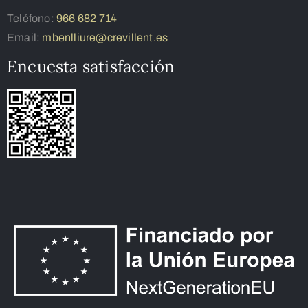
Teléfono:
966 682 714
Email:
mbenlliure@crevillent.es
Encuesta satisfacción