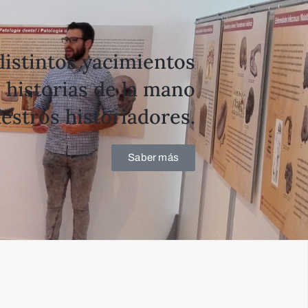
distintos yacimientos
 historias de la mano
estros historiadores.
Saber más