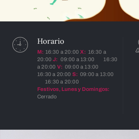
Horario
M:
16:30 a 20:00
X:
16:30 a
20:00
J:
09:00 a 13:00
16:30
a 20:00
V:
09:00 a 13:00
16:30 a 20:00
S:
09:00 a 13:00
16:30 a 20:00
Festivos, Lunes y Domingos:
Cerrado