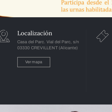
Localización
Casa del Parc. Vial del Parc, s/n
03330 CREVILLENT (Alicante)
Ver mapa