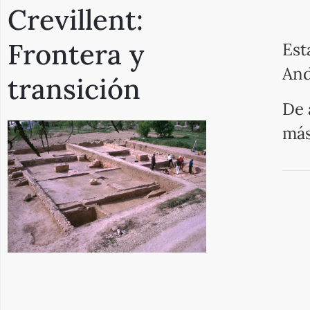
Crevillent:
Frontera y
Est
And
transición
De 
más