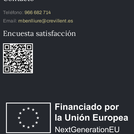
Teléfono:
966 682 714
Email:
mbenlliure@crevillent.es
Encuesta satisfacción