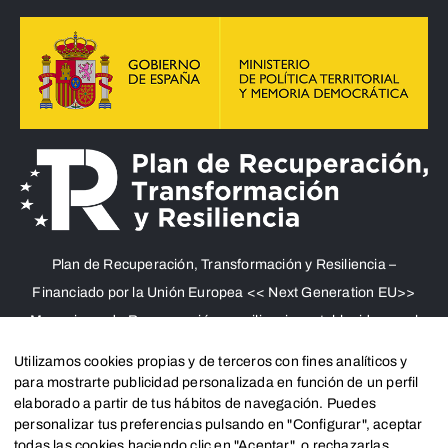
Plan de Recuperación, Transformación y Resiliencia –
Financiado por la Unión Europea << Next Generation EU>>
Mecanismo de Recuperación y resiliencia, establecido por el
Reglamento (UE) 2021/241 del Parlamento Europeo y del
Utilizamos cookies propias y de terceros con fines analíticos y
Consejo, de 12 de febrero de 2021. Componente 11, Inversión
para mostrarte publicidad personalizada en función de un perfil
elaborado a partir de tus hábitos de navegación. Puedes
2 del PRTR gestionado por el Ministerio de Política territorial.
personalizar tus preferencias pulsando en "Configurar", aceptar
todas las cookies haciendo clic en "Aceptar", o rechazarlas