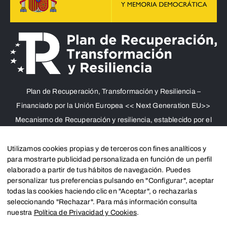
Plan de Recuperación, Transformación y Resiliencia –
Financiado por la Unión Europea << Next Generation EU>>
Mecanismo de Recuperación y resiliencia, establecido por el
Reglamento (UE) 2021/241 del Parlamento Europeo y del
Consejo, de 12 de febrero de 2021. Componente 11, Inversión
Utilizamos cookies propias y de terceros con fines analíticos y
para mostrarte publicidad personalizada en función de un perfil
2 del PRTR gestionado por el Ministerio de Política territorial.
elaborado a partir de tus hábitos de navegación. Puedes
personalizar tus preferencias pulsando en "Configurar", aceptar
todas las cookies haciendo clic en "Aceptar", o rechazarlas
seleccionando "Rechazar". Para más información consulta
nuestra
Política de Privacidad y Cookies
.
Créditos