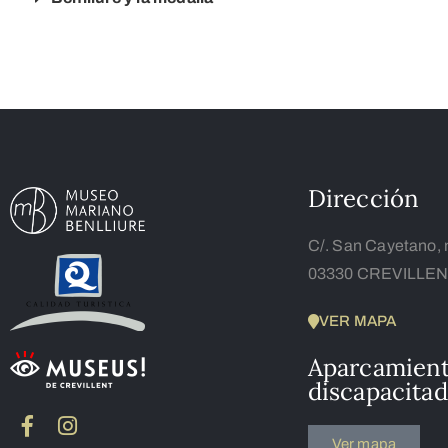
Dirección
C/. San Cayetano, 
03330 CREVILLENT
VER MAPA
Aparcamien
discapacita
Ver mapa