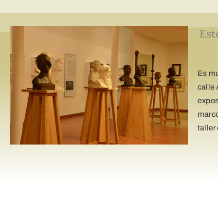
Est
Es mu
calle
expos
marco
taller