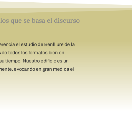
os que se basa el discurso
encia el estudio de Benlliure de la
 de todos los formatos bien en
su tiempo. Nuestro edificio es un
anente, evocando en gran medida el