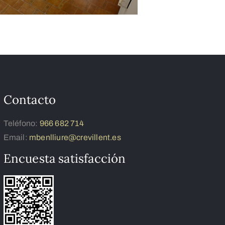
Contacto
Teléfono:
966 682 714
Email:
mbenlliure@crevillent.es
Encuesta satisfacción