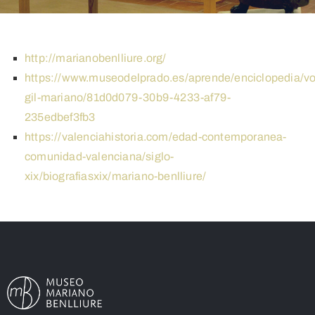
http://marianobenlliure.org/
https://www.museodelprado.es/aprende/enciclopedia/voz
gil-mariano/81d0d079-30b9-4233-af79-
235edbef3fb3
https://valenciahistoria.com/edad-contemporanea-
comunidad-valenciana/siglo-
xix/biografiasxix/mariano-benlliure/