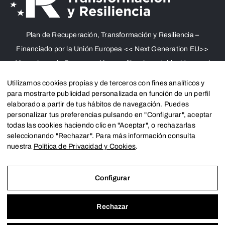
Plan de Recuperación, Transformación y Resiliencia –
Financiado por la Unión Europea << Next Generation EU>>
Mecanismo de Recuperación y resiliencia, establecido por el
Reglamento (UE) 2021/241 del Parlamento Europeo y del
Utilizamos cookies propias y de terceros con fines analíticos y
Consejo, de 12 de febrero de 2021. Componente 11, Inversión
para mostrarte publicidad personalizada en función de un perfil
elaborado a partir de tus hábitos de navegación. Puedes
2 del PRTR gestionado por el Ministerio de Política territorial.
personalizar tus preferencias pulsando en "Configurar", aceptar
todas las cookies haciendo clic en "Aceptar", o rechazarlas
seleccionando "Rechazar". Para más información consulta
nuestra
Política de Privacidad y Cookies
.
Créditos
Configurar
Rechazar
Aviso Legal