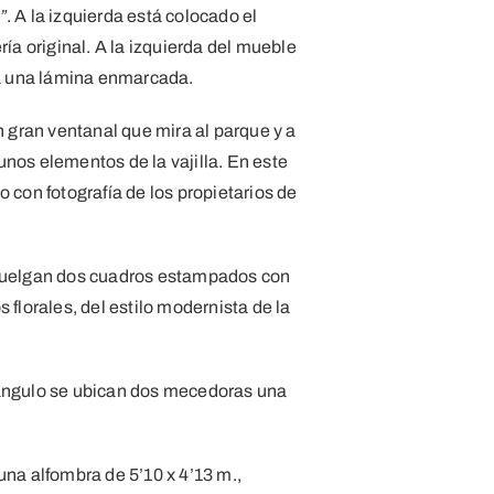
”
. A la izquierda está colocado el
ía original. A la izquierda del mueble
ga una lámina enmarcada.
n gran ventanal que mira al parque y a
nos elementos de la vajilla. En este
 con fotografía de los propietarios de
 cuelgan dos cuadros estampados con
 florales, del estilo modernista de la
 ángulo se ubican dos mecedoras una
una alfombra de 5’10 x 4’13 m.,